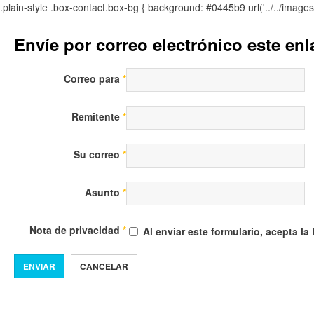
.plain-style .box-contact.box-bg { background: #0445b9 url('../../image
Envíe por correo electrónico este en
Correo para
*
Remitente
*
Su correo
*
Asunto
*
Nota de privacidad
*
Al enviar este formulario, acepta la
ENVIAR
CANCELAR