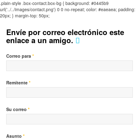
.plain-style .box-contact.box-bg { background: #0445b9
url('../../images/contact.png') 0 0 no-repeat; color: #eaeaea; padding:
20px; }
margin-top: 50px;
Envíe por correo electrónico este
enlace a un amigo.
Correo para
*
Remitente
*
Su correo
*
Asunto
*