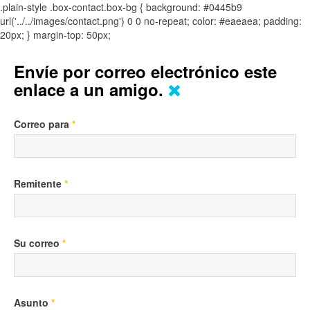
.plain-style .box-contact.box-bg { background: #0445b9
url('../../images/contact.png') 0 0 no-repeat; color: #eaeaea; padding:
20px; }
margin-top: 50px;
Envíe por correo electrónico este
enlace a un amigo.
Correo para
*
Remitente
*
Su correo
*
Asunto
*