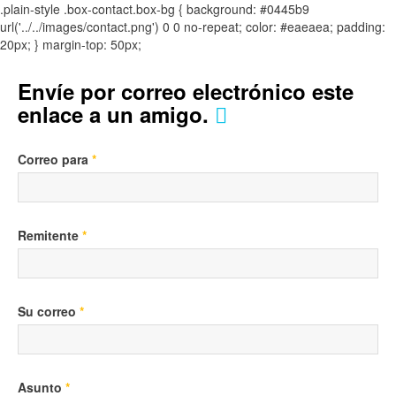
.plain-style .box-contact.box-bg { background: #0445b9
url('../../images/contact.png') 0 0 no-repeat; color: #eaeaea; padding:
20px; }
margin-top: 50px;
Envíe por correo electrónico este
enlace a un amigo.
Correo para
*
Remitente
*
Su correo
*
Asunto
*