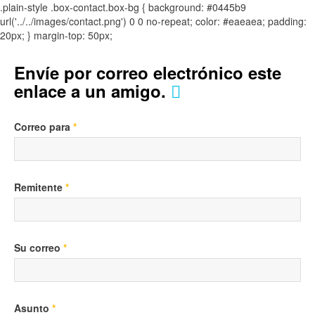
.plain-style .box-contact.box-bg { background: #0445b9
url('../../images/contact.png') 0 0 no-repeat; color: #eaeaea; padding:
20px; }
margin-top: 50px;
Envíe por correo electrónico este
enlace a un amigo.
Correo para
*
Remitente
*
Su correo
*
Asunto
*