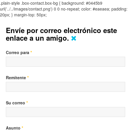
.plain-style .box-contact.box-bg { background: #0445b9
url('../../images/contact.png') 0 0 no-repeat; color: #eaeaea; padding:
20px; }
margin-top: 50px;
Envíe por correo electrónico este
enlace a un amigo.
Correo para
*
Remitente
*
Su correo
*
Asunto
*