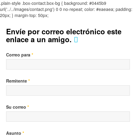
.plain-style .box-contact.box-bg { background: #0445b9
url('../../images/contact.png') 0 0 no-repeat; color: #eaeaea; padding:
20px; }
margin-top: 50px;
Envíe por correo electrónico este
enlace a un amigo.
Correo para
*
Remitente
*
Su correo
*
Asunto
*