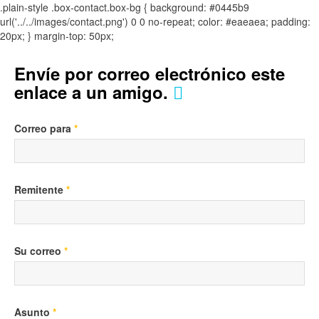
.plain-style .box-contact.box-bg { background: #0445b9
url('../../images/contact.png') 0 0 no-repeat; color: #eaeaea; padding:
20px; }
margin-top: 50px;
Envíe por correo electrónico este
enlace a un amigo.
Correo para
*
Remitente
*
Su correo
*
Asunto
*