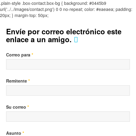
.plain-style .box-contact.box-bg { background: #0445b9
url('../../images/contact.png') 0 0 no-repeat; color: #eaeaea; padding:
20px; }
margin-top: 50px;
Envíe por correo electrónico este
enlace a un amigo.
Correo para
*
Remitente
*
Su correo
*
Asunto
*