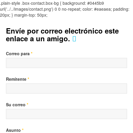
.plain-style .box-contact.box-bg { background: #0445b9
url('../../images/contact.png') 0 0 no-repeat; color: #eaeaea; padding:
20px; }
margin-top: 50px;
Envíe por correo electrónico este
enlace a un amigo.
Correo para
*
Remitente
*
Su correo
*
Asunto
*