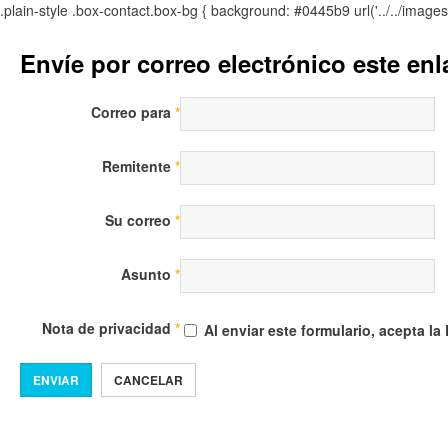
.plain-style .box-contact.box-bg { background: #0445b9 url('../../image
Envíe por correo electrónico este en
Correo para
*
Remitente
*
Su correo
*
Asunto
*
Nota de privacidad
*
Al enviar este formulario, acepta la
ENVIAR
CANCELAR